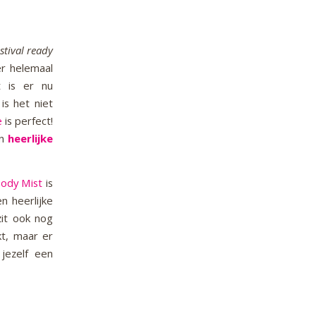
stival
ready
 er helemaal
t is er nu
is het niet
e
is perfect!
en
heerlijke
Body Mist
is
n heerlijke
zit ook nog
ikt, maar er
 jezelf een