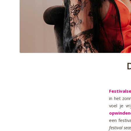
D
Festivals
in het zon
voel je vr
opwinden
een festiv
festival se