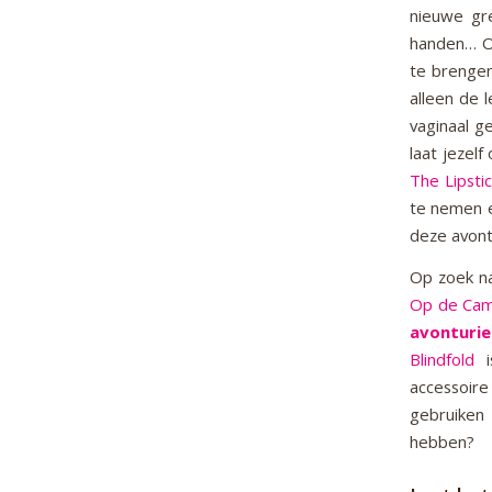
nieuwe gr
handen… O
te brengen
alleen de 
vaginaal g
laat jezelf
The Lipsti
te nemen
deze avont
Op zoek n
Op de Cam
avonturie
Blindfold
accessoire
gebruiken 
hebben?