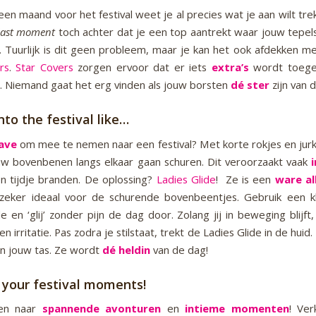
 een maand voor het festival weet je al precies wat je aan wilt tre
last moment
toch achter dat je een top aantrekt waar jouw tepe
jn. Tuurlijk is dit geen probleem, maar je kan het ook afdekken m
rs
.
Star Covers
zorgen ervoor dat er iets
extra’s
wordt toege
t. Niemand gaat het erg vinden als jouw borsten
dé ster
zijn van 
nto the festival like…
ave
om mee te nemen naar een festival? Met korte rokjes en jurk
ouw bovenbenen langs elkaar gaan schuren. Dit veroorzaakt vaak
i
n tijdje branden. De oplossing?
Ladies Glide
! Ze is een
ware al
zeker ideaal voor de schurende bovenbeentjes. Gebruik een kl
e en ‘glij’ zonder pijn de dag door. Zolang jij in beweging blijft
n irritatie. Pas zodra je stilstaat, trekt de Ladies Glide in de hui
 in jouw tas. Ze wordt
dé heldin
van de dag!
 your festival moments!
en naar
spannende avonturen
en
intieme momenten
! Ve