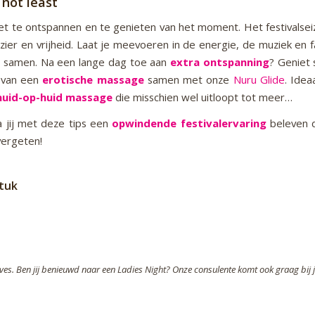
 not least
et te ontspannen en te genieten van het moment. Het festivalsei
ezier en vrijheid. Laat je meevoeren in de energie, de muziek en 
samen. Na een lange dag toe aan
extra ontspanning
? Geniet
r van een
erotische massage
samen met onze
Nuru Glide
. Idea
huid-op-huid massage
die misschien wel uitloopt tot meer…
a jij met deze tips een
opwindende festivalervaring
beleven d
vergeten!
stuk
es. Ben jij benieuwd naar een Ladies Night? Onze consulente komt ook graag bij j