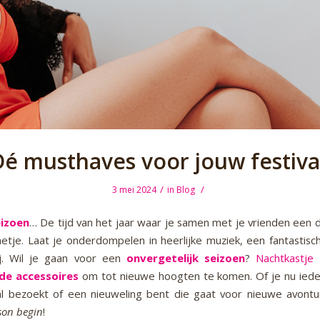
é musthaves voor jouw festiva
/
/
3 mei 2024
in
Blog
eizoen
… De tijd van het jaar waar je samen met je vrienden een 
netje. Laat je onderdompelen in heerlijke muziek, een fantastisc
ij. Wil je gaan voor een
onvergetelijk seizoen
?
Nachtkastje
z
de accessoires
om tot nieuwe hoogten te komen. Of je nu ied
al bezoekt of een nieuweling bent die gaat voor nieuwe avont
ason begin
!