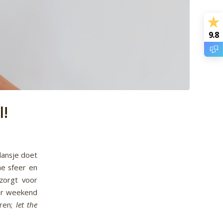
9.8
l!
dansje doet
he sfeer en
orgt voor
er weekend
uren;
let the