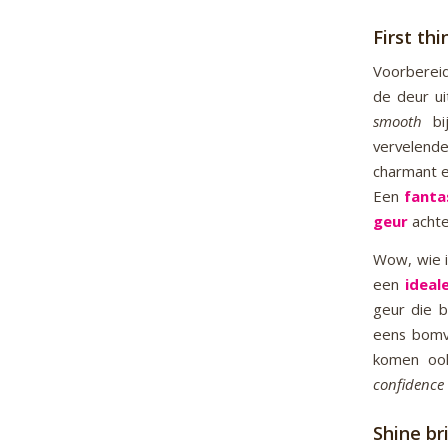
First thi
Voorbereid
de deur u
smooth
b
vervelende
charmant e
Een
fanta
geur
achte
Wow, wie i
een
ideal
geur die 
eens bom
komen oo
confidence
Shine br