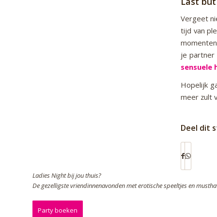
Last but
Vergeet ni
tijd van pl
momenten 
je partne
sensuele 
Hopelijk g
meer zult 
Deel dit 
Ladies Night bij jou thuis?
De gezelligste vriendinnenavonden met erotische speeltjes en musthav
Party boeken