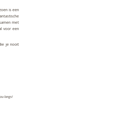
zoen is een
fantastische
 samen met
al voor een
ie je nooit
ou langs!