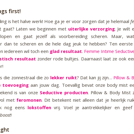
ngs first!
ing is het halve werk! Hoe ga je er voor zorgen dat je helemaal
fe
it gaat? Laten we beginnen met
uiterlijke verzorging
. Je wilt
ijlopen en gaat jezelf als voorbereiding scheren. Maar, wa
r dan te scheren en de hele dag jeuk te hebben? Ten eerste 
n iedereen wil toch een
glad resultaat
.
Femme Intime Seductiv
stisch resultaat
zonder rode bultjes. Daarnaast laat ze ook e
r!
s die zonnestraal die zo
lekker ruikt
? Dat kan jij zijn…
Pillow & 
e toevoeging
aan jouw dag. Toevallig bevat onze body mist ee
bekend is van onze
Seductive producten
. Pillow & Body Mist 
vol met
feromonen
. Dit betekent niet alleen dat je heerlijk ru
k nog eens
lokstoffen
vrij. Voel je aantrekkelijker en geef
 boost
!
ight