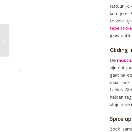
Natuurlijk,
kom je er
te zien zi
tepelsticke
jouw outfi
Review | Fayenne
Gliding i
Dé
musth
zijn dat j
gaat na ee
maar ook 
Ladies Glid
helpen tege
altijd mee
Spice up
Zoek sam