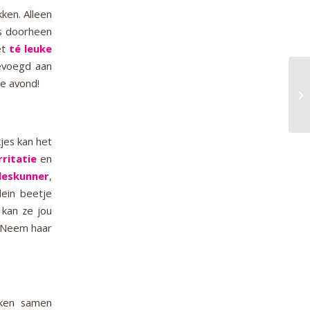
kken. Alleen
ls doorheen
et
té leuke
voegd aan
de avond!
jes kan het
rritatie
en
leskunner
,
ein beetje
, kan ze jou
d. Neem haar
rken samen