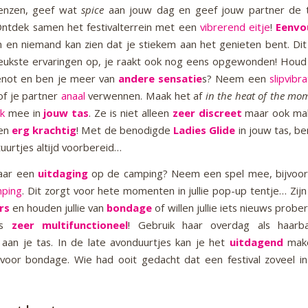
enzen, geef wat
spice
aan jouw dag en geef jouw partner de t
ntdek samen het festivalterrein met een
vibrerend eitje
!
Eenvo
 en niemand kan zien dat je stiekem aan het genieten bent. Dit 
leukste ervaringen op, je raakt ook nog eens opgewonden! Houd 
enot en ben je meer van
andere sensatie
s? Neem een
slipvibr
 of je partner
anaal
verwennen. Maak het af
in the heat of the mo
ck
mee in
jouw tas
. Ze is niet alleen
zeer discreet
maar ook mak
 en
erg krachtig
! Met de benodigde
Ladies Glide
in jouw tas, be
uurtjes altijd voorbereid…
aar een
uitdaging
op de camping? Neem een spel mee, bijvoo
ping
. Dit zorgt voor hete momenten in jullie pop-up tentje… Zijn 
rs
en houden jullie van
bondage
of willen jullie iets nieuws prob
is
zeer multifunctioneel
! Gebruik haar overdag als haarb
 aan je tas. In de late avonduurtjes kan je het
uitdagend
make
voor bondage. Wie had ooit gedacht dat een festival zoveel i