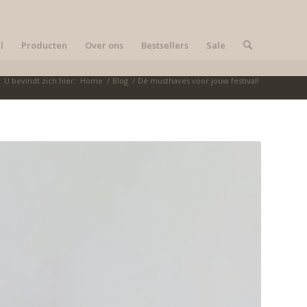
l
Producten
Over ons
Bestsellers
Sale
U bevindt zich hier:
Home
/
Blog
/
Dé musthaves voor jouw festival!