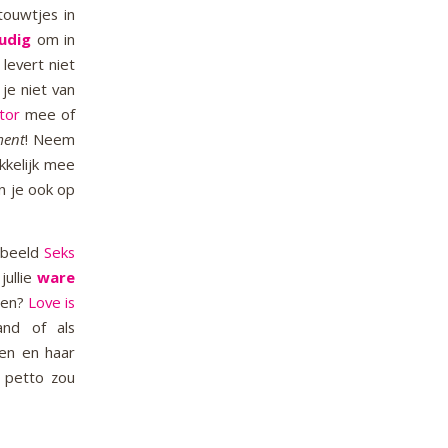
ouwtjes in
udig
om in
levert niet
je niet van
ator
mee of
ment
! Neem
kelijk mee
n je ook op
rbeeld
Seks
jullie
ware
eren?
Love is
and of als
n en haar
n petto zou