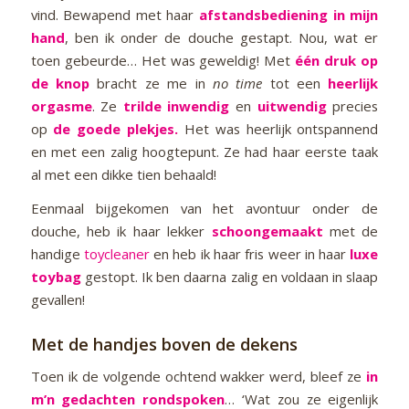
vind. Bewapend met haar
afstandsbediening in mijn
hand
, ben ik onder de douche gestapt. Nou, wat er
toen gebeurde… Het was geweldig! Met
één druk op
de knop
bracht ze me in
no time
tot een
heerlijk
orgasme
. Ze
trilde inwendig
en
uitwendig
precies
op
de goede plekjes.
Het was heerlijk ontspannend
en met een zalig hoogtepunt. Ze had haar eerste taak
al met een dikke tien behaald!
Eenmaal bijgekomen van het avontuur onder de
douche, heb ik haar lekker
schoongemaakt
met de
handige
toycleaner
en heb ik haar fris weer in haar
luxe
toybag
gestopt. Ik ben daarna zalig en voldaan in slaap
gevallen!
Met de handjes boven de dekens
Toen ik de volgende ochtend wakker werd, bleef ze
in
m’n gedachten rondspoken
… ‘Wat zou ze eigenlijk