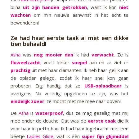
bijna
uit zijn handen getrokken
, want ik kon
niet
wachten
om m’n nieuwe aanwinst in het echt te
bewonderen!
Ze had haar eerste taak al met een dikke
tien behaald!
Asha
was
nog mooier dan
ik had
verwacht
. Ze is
fluweelzacht
, voelt lekker
soepel
aan en ze ziet er
prachtig
uit met haar diamanten. Ik heb haar gelijk aan
de oplader gelegd, zodat ik haar snel kon gaan
proberen. Erg handig dat ze
USB-oplaadbaar
is
overigens. Na volledig opgeladen te zijn, was het
eindelijk zover
: ze mocht met me mee naar boven!
De
Asha
is
waterproof
, dus ze mag gezellig met mij
mee onder de douche. Dat was de
eerste taak
die ik
voor haar in petto had. Ik had haar ingebracht met een
beetje
Ladies Glide
, wat ik een
super fijn glijmiddel