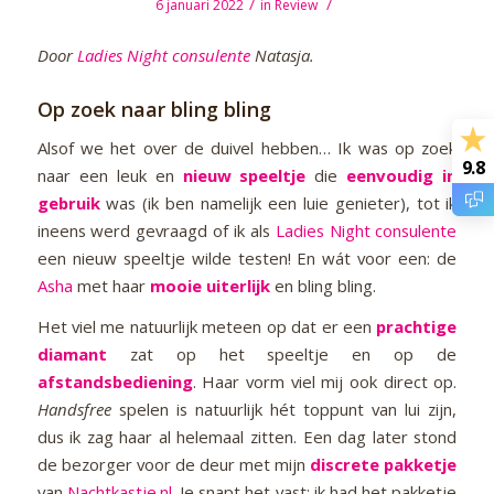
/
/
6 januari 2022
in
Review
Door
Ladies Night consulente
Natasja.
Op zoek naar bling bling
Alsof we het over de duivel hebben… Ik was op zoek
9.8
naar een leuk en
nieuw speeltje
die
eenvoudig in
gebruik
was (ik ben namelijk een luie genieter), tot ik
ineens werd gevraagd of ik als
Ladies Night consulente
een nieuw speeltje wilde testen! En wát voor een: de
Asha
met haar
mooie uiterlijk
en bling bling.
Het viel me natuurlijk meteen op dat er een
prachtige
diamant
zat op het speeltje en op de
afstandsbediening
. Haar vorm viel mij ook direct op.
Handsfree
spelen is natuurlijk hét toppunt van lui zijn,
dus ik zag haar al helemaal zitten. Een dag later stond
de bezorger voor de deur met mijn
discrete pakketje
van
Nachtkastje.nl
. Je snapt het vast: ik had het pakketje