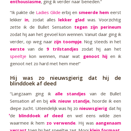
enthousiasme
, ging ik verder naar beneden.”
“Ik pakte de
Ladies Glide
erbij en
smeerde hem
eerst
lekker
in
, zodat alles
lekker glad
was. Voorzichtig
zette ik de Bullet Sensation
tegen zijn perineum
zodat hij aan het gevoel kon wennen. Vanuit daar ging ik
verder, op weg naar
zijn toompje
. Nog steeds in het
eerste
van de
9 trilstandjes
zodat hij aan het
speeltje
kon wennen, maar wat
genoot hij
en ik
genoot net zo hard met hem mee!”
Hij was zo nieuwsgierig dat hij de
blinddoek af deed
“Langzaam ging ik
alle standjes
van de Bullet
Sensation af en bij
elk nieuw standje
, hoorde ik een
diepe zucht. Uiteindelijk was hij zo
nieuwsgierig
dat hij
de
blinddoek af deed
en wel eens wilde zien
waarmee ik hem
zo verwende
. Hij was
aangenaam
verrast
toen hij het speeltje zag. Mooi
klein formaat
,