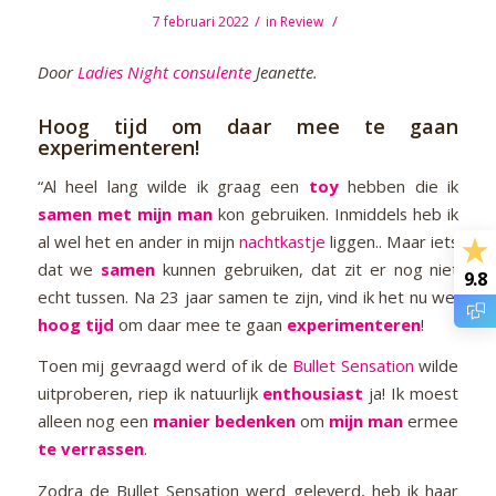
/
/
7 februari 2022
in
Review
Door
Ladies Night consulente
Jeanette.
Hoog tijd om daar mee te gaan
experimenteren!
“Al heel lang wilde ik graag een
toy
hebben die ik
samen met mijn man
kon gebruiken. Inmiddels heb ik
al wel het en ander in mijn
nachtkastje
liggen.. Maar iets
dat we
samen
kunnen gebruiken, dat zit er nog niet
9.8
echt tussen. Na 23 jaar samen te zijn, vind ik het nu wel
hoog tijd
om daar mee te gaan
experimenteren
!
Toen mij gevraagd werd of ik de
Bullet Sensation
wilde
uitproberen, riep ik natuurlijk
enthousiast
ja! Ik moest
alleen nog een
manier bedenken
om
mijn man
ermee
te verrassen
.
Zodra de Bullet Sensation werd geleverd, heb ik haar