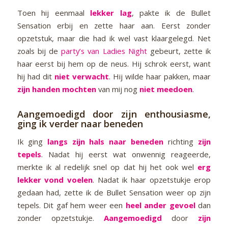
Toen hij eenmaal
lekker lag
, pakte ik de Bullet
Sensation erbij en zette haar aan. Eerst zonder
opzetstuk, maar die had ik wel vast klaargelegd. Net
zoals bij de
party’s van Ladies Night
gebeurt, zette ik
haar eerst bij hem op de neus. Hij schrok eerst, want
hij had dit
niet verwacht
. Hij wilde haar pakken, maar
zijn handen mochten
van mij nog
niet meedoen
.
Aangemoedigd door zijn enthousiasme,
ging ik verder naar beneden
Ik ging
langs zijn hals naar beneden
richting
zijn
tepels
. Nadat hij eerst wat onwennig reageerde,
merkte ik al redelijk snel op dat hij het ook wel
erg
lekker vond voelen
. Nadat ik haar opzetstukje erop
gedaan had, zette ik de Bullet Sensation weer op zijn
tepels. Dit gaf hem weer een
heel ander gevoel
dan
zonder opzetstukje.
Aangemoedigd
door
zijn