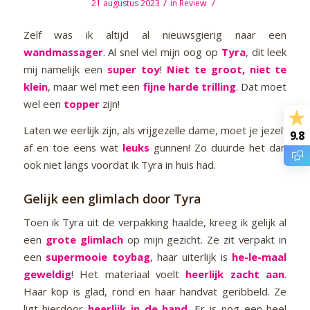
/
/
21 augustus 2023
in
Review
Zelf was ik altijd al nieuwsgierig naar een
wandmassager
. Al snel viel mijn oog op
Tyra
, dit leek
mij namelijk een
super toy
!
Niet te groot, niet te
klein
, maar wel met een
fijne harde trilling
. Dat moet
wel een
topper
zijn!
Laten we eerlijk zijn, als vrijgezelle dame, moet je jezelf
9.8
af en toe eens wat
leuks
gunnen! Zo duurde het dan
ook niet langs voordat ik Tyra in huis had.
Gelijk een glimlach door Tyra
Toen ik Tyra uit de verpakking haalde, kreeg ik gelijk al
een
grote glimlach
op mijn gezicht. Ze zit verpakt in
een
supermooie toybag
, haar uiterlijk is
he-le-maal
geweldig
! Het materiaal voelt
heerlijk zacht aan
.
Haar kop is glad, rond en haar handvat geribbeld. Ze
ligt hierdoor
heerlijk in de hand
. Er is nog een heel