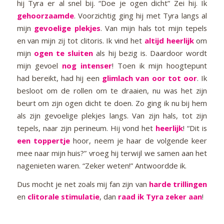
hij Tyra er al snel bij. “Doe je ogen dicht” Zei hij. Ik
gehoorzaamde
. Voorzichtig ging hij met Tyra langs al
mijn
gevoelige plekjes
. Van mijn hals tot mijn tepels
en van mijn zij tot clitoris. Ik vind het
altijd heerlijk
om
mijn
ogen te sluiten
als hij bezig is. Daardoor wordt
mijn gevoel
nog intenser
! Toen ik mijn hoogtepunt
had bereikt, had hij een
glimlach van oor tot oor
. Ik
besloot om de rollen om te draaien, nu was het zijn
beurt om zijn ogen dicht te doen. Zo ging ik nu bij hem
als zijn gevoelige plekjes langs. Van zijn hals, tot zijn
tepels, naar zijn perineum. Hij vond het
heerlijk
! “Dit is
een toppertje
hoor, neem je haar de volgende keer
mee naar mijn huis?” vroeg hij terwijl we samen aan het
nagenieten waren. “Zeker weten!” Antwoordde ik.
Dus mocht je net zoals mij fan zijn van
harde trillingen
en
clitorale stimulatie
, dan
raad ik Tyra zeker aan
!