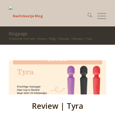
Blogpage
U bevindt zich hier:
Home
/
Blog
/
Review
/
Review | Tyra
Review | Tyra