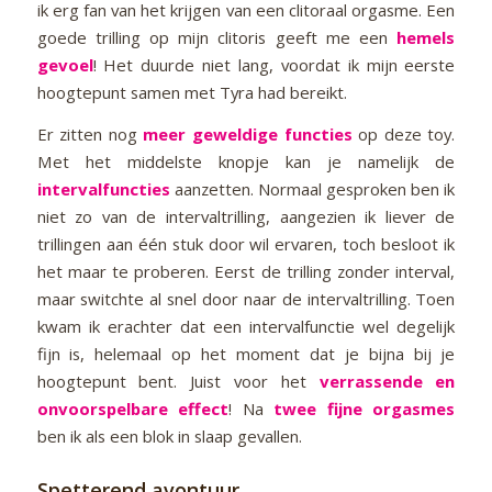
ik erg fan van het krijgen van een clitoraal orgasme. Een
goede trilling op mijn clitoris geeft me een
hemels
gevoel
! Het duurde niet lang, voordat ik mijn eerste
hoogtepunt samen met Tyra had bereikt.
Er zitten nog
meer geweldige functies
op deze toy.
Met het middelste knopje kan je namelijk de
intervalfuncties
aanzetten. Normaal gesproken ben ik
niet zo van de intervaltrilling, aangezien ik liever de
trillingen aan één stuk door wil ervaren, toch besloot ik
het maar te proberen. Eerst de trilling zonder interval,
maar switchte al snel door naar de intervaltrilling. Toen
kwam ik erachter dat een intervalfunctie wel degelijk
fijn is, helemaal op het moment dat je bijna bij je
hoogtepunt bent. Juist voor het
verrassende en
onvoorspelbare effect
! Na
twee fijne orgasmes
ben ik als een blok in slaap gevallen.
Spetterend avontuur