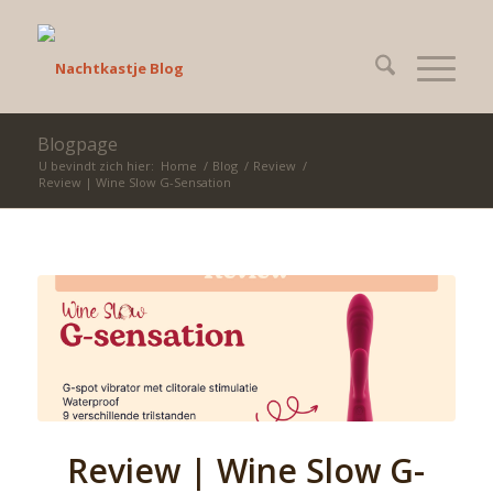
Blogpage
U bevindt zich hier:
Home
/
Blog
/
Review
/
Review | Wine Slow G-Sensation
Review | Wine Slow G-