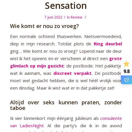
Sensation
/
/
7 juni 2022
in
Review
Wie komt er nou zo vroeg?
Een normale ochtend thuiswerken. Nietsvermoedend,
diep in mijn research. Totdat plots de
Ring deurbel
ging… Wie komt er nou zo vroeg? Lopend naar de deur
wist ik het opeens en er verscheen al direct een
grote
glimlach op mijn gezicht
: de postbode. Het pakketje
9.8
wat ik aannam, was
discreet verpakt
. De postbode
moet wel gedacht hebben, die is wel héél vrolijk voor
een dinsdag. Maar ik wist wat er in dat pakketje zat!
Altijd over seks kunnen praten, zonder
taboe
Ik vier binnenkort mijn éénjarig jubileum als
consulente
van LadiesNight
. Al die party’s die ik in de avond