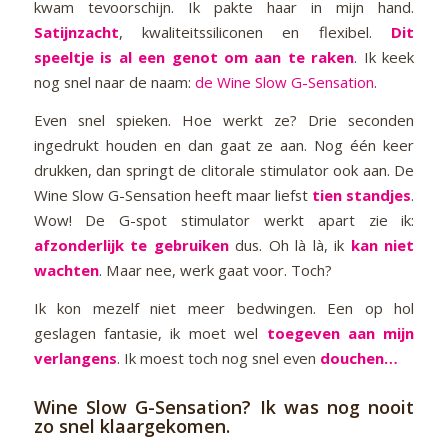
kwam tevoorschijn. Ik pakte haar in mijn hand.
Satijnzacht
, kwaliteitssiliconen en flexibel.
Dit
speeltje is al een genot om aan te raken
. Ik keek
nog snel naar de naam:
de Wine Slow G-Sensation
.
Even snel spieken. Hoe werkt ze? Drie seconden
ingedrukt houden en dan gaat ze aan. Nog één keer
drukken, dan springt de clitorale stimulator ook aan. De
Wine Slow G-Sensation heeft maar liefst
tien standjes
.
Wow! De G-spot stimulator werkt apart zie ik:
afzonderlijk te gebruiken
dus. Oh là là, ik
kan niet
wachten
. Maar nee, werk gaat voor. Toch?
Ik kon mezelf niet meer bedwingen. Een op hol
geslagen fantasie, ik moet wel
toegeven aan mijn
verlangens
. Ik moest toch nog snel even
douchen…
Wine Slow G-Sensation?
Ik was nog nooit
zo snel klaargekomen.