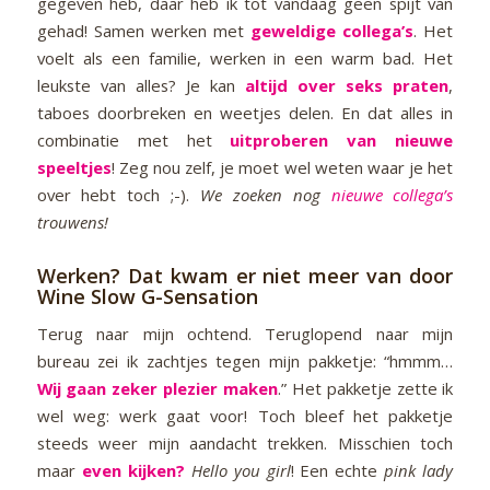
gegeven heb, daar heb ik tot vandaag geen spijt van
gehad! Samen werken met
geweldige collega’s
. Het
voelt als een familie, werken in een warm bad. Het
leukste van alles? Je kan
altijd over seks praten
,
taboes doorbreken en weetjes delen. En dat alles in
combinatie met het
uitproberen van nieuwe
speeltjes
! Zeg nou zelf, je moet wel weten waar je het
over hebt toch ;-).
We zoeken nog
nieuwe collega’s
trouwens!
Werken? Dat kwam er niet meer van door
Wine Slow G-Sensation
Terug naar mijn ochtend. Teruglopend naar mijn
bureau zei ik zachtjes tegen mijn pakketje: “hmmm…
Wij gaan zeker plezier maken
.” Het pakketje zette ik
wel weg: werk gaat voor! Toch bleef het pakketje
steeds weer mijn aandacht trekken. Misschien toch
maar
even kijken?
Hello you girl
! Een echte
pink lady