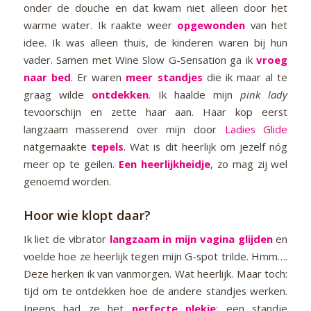
onder de douche en dat kwam niet alleen door het
warme water. Ik raakte weer
opgewonden
van het
idee. Ik was alleen thuis, de kinderen waren bij hun
vader. Samen met Wine Slow G-Sensation ga ik
vroeg
naar bed
. Er waren
meer standjes
die ik maar al te
graag wilde
ontdekken
. Ik haalde mijn
pink lady
tevoorschijn en zette haar aan. Haar kop eerst
langzaam masserend over mijn door
Ladies Glide
natgemaakte
tepels
. Wat is dit heerlijk om jezelf nóg
meer op te geilen.
Een heerlijkheidje
, zo mag zij wel
genoemd worden.
Hoor wie klopt daar?
Ik liet de vibrator
langzaam in mijn vagina glijden
en
voelde hoe ze heerlijk tegen mijn G-spot trilde. Hmm….
Deze herken ik van vanmorgen. Wat heerlijk. Maar toch:
tijd om te ontdekken hoe de andere standjes werken.
Ineens had ze het
perfecte plekje
: een standje