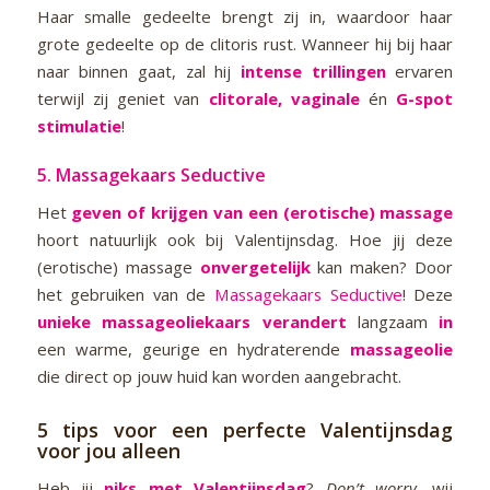
Haar smalle gedeelte brengt zij in, waardoor haar
grote gedeelte op de clitoris rust. Wanneer hij bij haar
naar binnen gaat, zal hij
intense trillingen
ervaren
terwijl zij geniet van
clitorale, vaginale
én
G-spot
stimulatie
!
5.
Massagekaars Seductive
Het
geven of krijgen van een
(erotische)
massage
hoort natuurlijk ook bij Valentijnsdag. Hoe jij deze
(erotische) massage
onvergetelijk
kan maken? Door
het gebruiken van de
Massagekaars Seductive
! Deze
unieke massageoliekaars
verandert
langzaam
in
een warme, geurige en hydraterende
massageolie
die direct op jouw huid kan worden aangebracht.
5 tips voor een perfecte Valentijnsdag
voor jou alleen
Heb jij
niks met Valentijnsdag
?
Don’t worry
, wij