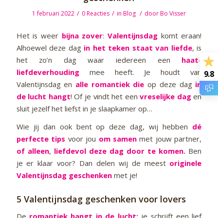
/
/
/
1 februari 2022
0 Reacties
in
Blog
door
Bo Visser
Het is weer
bijna zover
:
Valentijnsdag
komt eraan!
Alhoewel deze dag
in het teken staat van liefde
, is
het zo’n dag waar iedereen een
haat-
liefdeverhouding
mee heeft. Je houdt van
9.8
Valentijnsdag en
alle romantiek die
op deze dag
in
de lucht hangt
! Of je vindt het een
vreselijke dag
en
sluit jezelf het liefst in je slaapkamer op…
Wie jij dan ook bent op deze dag, wij hebben
dé
perfecte tips
voor jou
om samen
met jouw partner,
of alleen
,
liefdevol deze dag door te komen.
Ben
je er klaar voor? Dan delen wij de meest
originele
Valentijnsdag geschenken
met je!
5 Valentijnsdag geschenken voor lovers
De
romantiek
hangt in de lucht:
je schrijft een lief