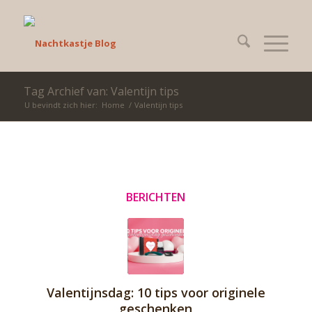
Tag Archief van: Valentijn tips
U bevindt zich hier:
Home
/
Valentijn tips
BERICHTEN
Valentijnsdag: 10 tips voor originele
geschenken