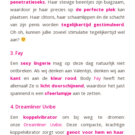
penetratieseks.
Haar stevige beentjes zijn buigzaam,
waardoor je haar precies op
de perfecte plek
kan
plaatsen. Haar clitoris, haar schaamlippen én de schacht
van zijn penis worden
tegelijkertijd gestimuleerd
.
Oh oh, kunnen jullie zoveel stimulatie tegelijkertijd wel
aan?
3.
Fay
Een
sexy lingerie
mag op deze dag natuurlijk niet
ontbreken. Als wij denken aan Valentijn, denken wij aan
kant
en aan de
kleur rood
. Body
Fay
heeft het
allemaal! Ze is
licht doorschijnend
, waardoor het juist
spannend is een
sfeerlampje
aan te zetten.
4.
Dreamliner Uvibe
Een
koppelvibrator
om bij weg te dromen:
onze
Dreamliner Uvibe
. Deze compacte, krachtige
koppelvibrator zorgt voor
genot voor hem en haar
.