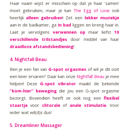
Haar naam wijst er misschien op dat je haar ‘samen’
moet gebruiken, maar je kan
The Egg of Love
ook
heerlijk
alleen gebruiken
! Zet een
lekker muziekje
aan in de badkamer, ga
in bad
liggen en breng haar in.
Laat je vervolgens
verwennen op
maar liefst
10
verschillende trilstandjes
door middel van haar
draadloze afstandsbediening
!
4.
Nightfall Beau
Ben je een fan van
G-spot orgasmes
of wil je dit ooit
een keer ervaren? Daar kan onze
Nightfall Beau
je mee
helpen! Deze
G-spot vibrator
maakt de bekende
“kom-hier” beweging
die jou een G-spot orgasme
bezorgt. Bovendien heeft ze ook nog een
flexibel
staartje
voor
clitorale
of
anale stimulatie
. Voor
ieder wat wil(d)s dus!
5.
Dreamliner Massager