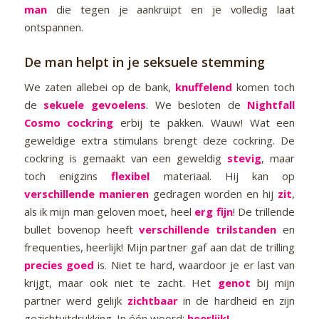
man
die tegen je aankruipt en je volledig laat
ontspannen.
De man helpt in je seksuele stemming
We zaten allebei op de bank,
knuffelend
komen toch
de
sekuele
gevoelens
. We besloten de
Nightfall
Cosmo cockring
erbij te pakken. Wauw! Wat een
geweldige extra stimulans brengt deze cockring. De
cockring is gemaakt van een geweldig
stevig
, maar
toch enigzins
flexibel
materiaal. Hij kan op
verschillende manieren
gedragen worden en hij
zit
,
als ik mijn man geloven moet, heel
erg fijn
! De trillende
bullet bovenop heeft
verschillende trilstanden
en
frequenties, heerlijk! Mijn partner gaf aan dat de trilling
precies goed
is. Niet te hard, waardoor je er last van
krijgt, maar ook niet te zacht. Het
genot
bij mijn
partner werd gelijk
zichtbaar
in de hardheid en zijn
gezichtuitdrukking. In één woord;
heerlijk!