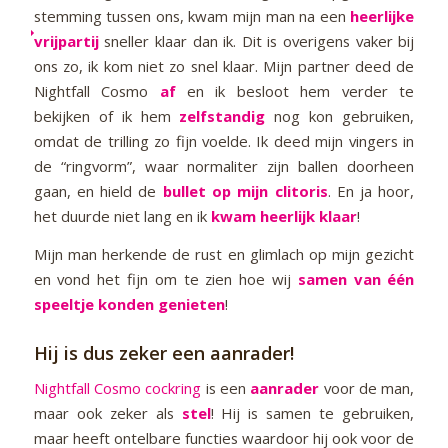
stemming tussen ons, kwam mijn man na een
heerlijke
vrijpartij
sneller klaar dan ik. Dit is overigens vaker bij
ons zo, ik kom niet zo snel klaar. Mijn partner deed de
Nightfall Cosmo
af
en ik besloot hem verder te
bekijken of ik hem
zelfstandig
nog kon gebruiken,
omdat de trilling zo fijn voelde. Ik deed mijn vingers in
de “ringvorm”, waar normaliter zijn ballen doorheen
gaan, en hield de
bullet op mijn clitoris
. En ja hoor,
het duurde niet lang en ik
kwam
heerlijk klaar
!
Mijn man herkende de rust en glimlach op mijn gezicht
en vond het fijn om te zien hoe wij
samen van één
speeltje konden genieten
!
Hij is dus zeker een aanrader!
Nightfall Cosmo cockring
is een
aanrader
voor de man,
maar ook zeker als
stel
! Hij is samen te gebruiken,
maar heeft ontelbare functies waardoor hij ook voor de